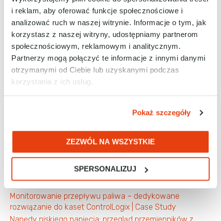
80% szybciej?
i reklam, aby oferować funkcje społecznościowe i
Jak przemysłowe systemy RFID zwiększają
analizować ruch w naszej witrynie. Informacje o tym, jak
bezpieczeństwo na terenie zakładu?
korzystasz z naszej witryny, udostępniamy partnerom
Katalog rozwiązań RAControls
społecznościowym, reklamowym i analitycznym.
Katalog szkoleń Centrum Kompetencji RAControls
Partnerzy mogą połączyć te informacje z innymi danymi
Kolumny sygnalizacyjne Control Tower™ serii 856T
otrzymanymi od Ciebie lub uzyskanymi podczas
Komputery przemysłowe ASEM 6300 – możliwości i
korzystania z ich usług.
korzyści dla przedsiębiorstwa
Komputery przemysłowe i Edge Computing
Pokaż szczegóły
Konwertery protokołów
Korzyści z zastosowania najnowszych komputerów
przemysłowych
ZEZWÓL NA WSZYSTKIE
Kwestia cyberbezpieczeństwa w przemyśle
Modernizacja (migracja) do nowszych platform
SPERSONALIZUJ
sprzętowych – dlaczego warto się na to zdecydować?
Kiedy jest to konieczne?
Monitorowanie przepływu paliwa – dedykowane
rozwiązanie do kaset ControlLogix | Case Study
Napędy niskiego napięcia: przegląd przemienników z