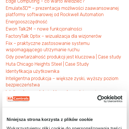
Edge Computing – co warto wiedzieć?
Emulate3D™ – prezentacja możliwości zaawansowanej
platformy softwarowej od Rockwell Automation
Energooszczędność
Ewon Talk2M – nowe funkcjonalności
FactoryTalk Optix – wizualizacja dla wizjonerów
Fiix – praktyczne zastosowanie systemu
wspomagającego utrzymanie ruchu
Gdy powtarzalność produkcji jest kluczowa | Case study
Huta Chicago Heights Steel | Case Study
Identyfikacja użytkownika
Inteligentna produkcja – większe zyski, wyższy poziom
bezpieczeństwa
Inteligentna produkcja: klucz do wydajnego i
zrównoważonego przemysłu
Inteligentne maszyny – fundament Przemysłu 4.0
Inteligentne urządzenia przemysłowe od Rockwell
Automation
Niniejsza strona korzysta z plików cookie
Jak montować obudowy stojące nVent HOFFMAN nawet
Wykorzystujemy pliki cookie do spersonalizowania treści