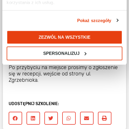
korzystania z ich usług.
formalności związanych z zapisem na
szkolenie.
Pokaż szczegóły
MIEJSCE SZKOLENIA
ZEZWÓL NA WSZYSTKIE
Adres: 40-519 Katowice, ul. Kościuszki 112
Miejsca parkingowe dostępne są tuż obok
SPERSONALIZUJ
budynku (oznaczone jako “miejsca dla gości”)
oraz wzdłuż ulicy Kościuszki.
Po przybyciu na miejsce prosimy o zgłoszenie
się w recepcji, wejście od strony ul.
Zgrzebnioka.
UDOSTĘPNIJ SZKOLENIE: