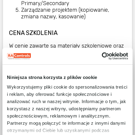
Primary/Secondary
Zarządzanie projektem (kopiowanie,
zmiana nazwy, kasowanie)
CENA SZKOLENIA
W cenie zawarte są materiały szkoleniowe oraz
poczęstunek. Ceny szkoleń nie obejmują
kosztów zakwaterowania i pełnego wyżywienia.
Ceny mogą ulec zmianie.
Niniejsza strona korzysta z plików cookie
INFORMACJE PRAKTYCZNE
Wykorzystujemy pliki cookie do spersonalizowania treści
i reklam, aby oferować funkcje społecznościowe i
W celu zapisania się na szkolenie prosimy o
analizować ruch w naszej witrynie. Informacje o tym, jak
wypełnienie formularza kontaktowego (przycisk
korzystasz z naszej witryny, udostępniamy partnerom
„Zapisz się”). W ciągu 3 dni roboczych
społecznościowym, reklamowym i analitycznym.
skontaktuje się z Państwem koordynator w
Partnerzy mogą połączyć te informacje z innymi danymi
celu potwierdzenia dostępności miejsc w
otrzymanymi od Ciebie lub uzyskanymi podczas
wybranym terminie oraz dopełnienia