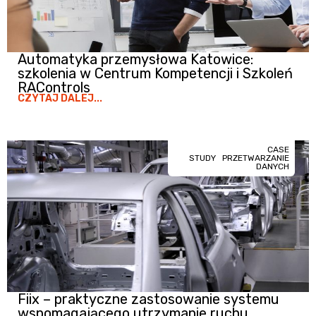
Automatyka przemysłowa Katowice:
szkolenia w Centrum Kompetencji i Szkoleń
RAControls
CZYTAJ DALEJ...
CASE
STUDY
PRZETWARZANIE
DANYCH
Fiix – praktyczne zastosowanie systemu
wspomagającego utrzymanie ruchu