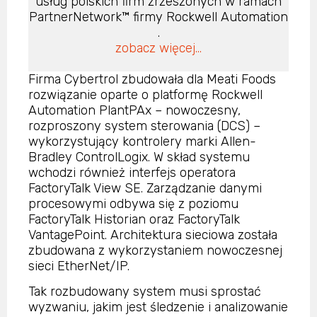
usług polskich firm zrzeszonych w ramach
PartnerNetwork™ firmy Rockwell Automation
.
zobacz więcej...
Firma Cybertrol zbudowała dla Meati Foods
rozwiązanie oparte o platformę Rockwell
Automation PlantPAx – nowoczesny,
rozproszony system sterowania (DCS) –
wykorzystujący kontrolery marki Allen-
Bradley ControlLogix. W skład systemu
wchodzi również interfejs operatora
FactoryTalk View SE. Zarządzanie danymi
procesowymi odbywa się z poziomu
FactoryTalk Historian oraz FactoryTalk
VantagePoint. Architektura sieciowa została
zbudowana z wykorzystaniem nowoczesnej
sieci EtherNet/IP.
Tak rozbudowany system musi sprostać
wyzwaniu, jakim jest śledzenie i analizowanie