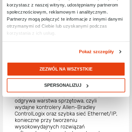
kontrola dużej ilości danych. Aby
korzystasz z naszej witryny, udostępniamy partnerom
zagwarantować szybką transmisję oraz
społecznościowym, reklamowym i analitycznym.
odczyt danych, Meati Foods zastosowało
Partnerzy mogą połączyć te informacje z innymi danymi
rozwiązanie FactoryTalk Historian od
otrzymanymi od Ciebie lub uzyskanymi podczas
Rockwell Automation, które dzięki
korzystania z ich usług.
zaawansowanym algorytmom
optymalizacji danych, pozwala na właściwe
ich składowanie oraz sprawne nimi
Pokaż szczegóły
zarządzanie. Dodatkowo w połączeniu z
rozwiązaniami FactoryTalk View SE HMI
oraz FactoryTalk VantagePoint dane są w
ZEZWÓL NA WSZYSTKIE
jasny i czytelny sposób wizualizowane i
pozwalają na podejmowanie lepszych
SPERSONALIZUJ
decyzji, a także wprowadzanie
optymalizacji. Istotną rolę w aplikacji
odgrywa warstwa sprzętowa, czyli
wydajne kontrolery Allen-Bradley
ControlLogix oraz szybka sieć Ethernet/IP,
konieczne przy tworzeniu
wysokowydajnych rozwiązań