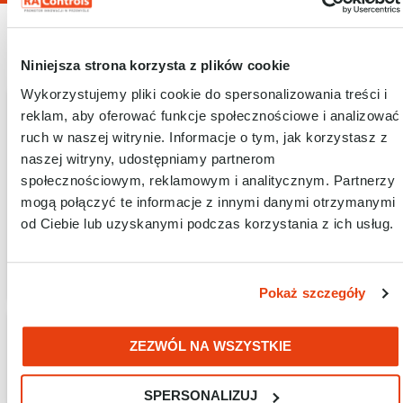
CO MOŻESZ ZYSKAĆ DZIĘKI FIIX BY
ROCKWELL AUTOMATION?
Niniejsza strona korzysta z plików cookie
Wykorzystujemy pliki cookie do spersonalizowania treści i
reklam, aby oferować funkcje społecznościowe i analizować
ruch w naszej witrynie. Informacje o tym, jak korzystasz z
naszej witryny, udostępniamy partnerom
społecznościowym, reklamowym i analitycznym. Partnerzy
mogą połączyć te informacje z innymi danymi otrzymanymi
od Ciebie lub uzyskanymi podczas korzystania z ich usług.
25% krótsze przestoje
raporty i analizy w czasie rzeczywistym
Pokaż szczegóły
ZEZWÓL NA WSZYSTKIE
SPERSONALIZUJ