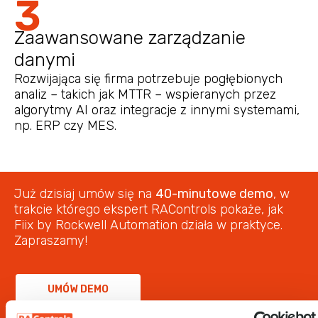
3
Zaawansowane zarządzanie
danymi
Rozwijająca się firma potrzebuje pogłębionych
analiz – takich jak MTTR – wspieranych przez
algorytmy AI oraz integracje z innymi systemami,
np. ERP czy MES.
Już dzisiaj umów się na
40-minutowe demo
, w
trakcie którego ekspert RAControls pokaże, jak
Fiix by Rockwell Automation działa w praktyce.
Zapraszamy!
UMÓW DEMO