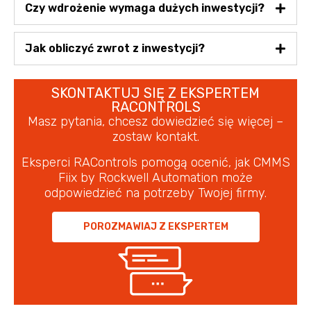
Czy wdrożenie wymaga dużych inwestycji?
Jak obliczyć zwrot z inwestycji?
SKONTAKTUJ SIĘ Z EKSPERTEM
RACONTROLS
Masz pytania, chcesz dowiedzieć się więcej –
zostaw kontakt.
Eksperci RAControls pomogą ocenić, jak CMMS
Fiix by Rockwell Automation może
odpowiedzieć na potrzeby Twojej firmy.
POROZMAWIAJ Z EKSPERTEM