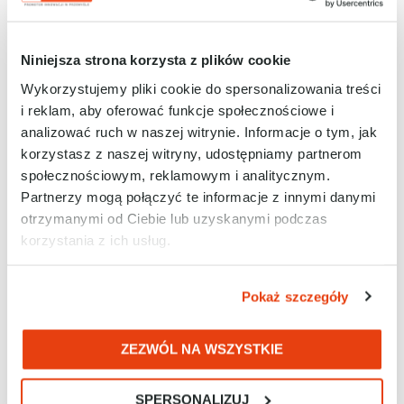
Arena Simulation: kompleksowe narzędzie
Niniejsza strona korzysta z plików cookie
dla biur projektowych
Wykorzystujemy pliki cookie do spersonalizowania treści
CZYTAJ DALEJ...
i reklam, aby oferować funkcje społecznościowe i
analizować ruch w naszej witrynie. Informacje o tym, jak
korzystasz z naszej witryny, udostępniamy partnerom
ARTYKUŁY
społecznościowym, reklamowym i analitycznym.
Partnerzy mogą połączyć te informacje z innymi danymi
otrzymanymi od Ciebie lub uzyskanymi podczas
korzystania z ich usług.
Pokaż szczegóły
ZEZWÓL NA WSZYSTKIE
Automatyka przemysłowa Katowice:
szkolenia w Centrum Kompetencji i Szkoleń
RAControls
SPERSONALIZUJ
CZYTAJ DALEJ...