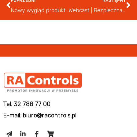
POPRZEDNI
NASTĘPNY
Nowy wygląd produktów z serii CompactLogix 5380 marki Allen-Bradley
Webcast | Bezpieczna i bezawaryjna sieć przemysłowa Ethernet
Tel. 32 788 77 00
E-mail: biuro@racontrols.pl