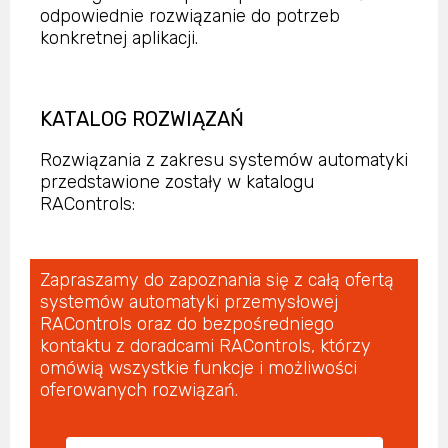
odpowiednie rozwiązanie do potrzeb
konkretnej aplikacji.
KATALOG ROZWIĄZAŃ
Rozwiązania z zakresu systemów automatyki
przedstawione zostały w katalogu
RAControls:
Zapraszamy do zapoznania się z całą ofertą
systemów automatyki przemysłowej
RAControls oraz do bezpośredniego
kontaktu z doradcami RAControls, którzy
omówią wszystkie funkcje i możliwości
oferowanych rozwiązań.