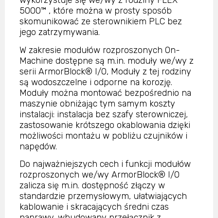
wykorzystuje się we/wy z rodziny FLEX
5000™ , które można w prosty sposób
skomunikować ze sterownikiem PLC bez
jego zatrzymywania.
W zakresie modułów rozproszonych On-
Machine dostępne są m.in. moduły we/wy z
serii ArmorBlock® I/O, Moduły z tej rodziny
są wodoszczelne i odporne na korozję.
Moduły można montować bezpośrednio na
maszynie obniżając tym samym koszty
instalacji: instalacja bez szafy sterowniczej,
zastosowanie krótszego okablowania dzięki
możliwości montażu w pobliżu czujników i
napędów.
Do najważniejszych cech i funkcji modułów
rozproszonych we/wy ArmorBlock® I/O
zalicza się m.in. dostępność złączy w
standardzie przemysłowym, ułatwiających
kablowanie i skracających średni czas
naprawy, wbudowany przełącznik z