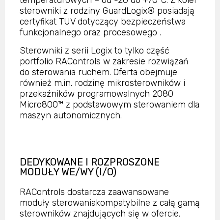
temperaturowych – od -20 do +70°C. Z kolei
sterowniki z rodziny GuardLogix® posiadają
certyfikat TÜV dotyczący bezpieczeństwa
funkcjonalnego oraz procesowego .
Sterowniki z serii Logix to tylko część
portfolio RAControls w zakresie rozwiązań
do sterowania ruchem. Oferta obejmuje
również m.in. rodzinę mikrosterowników i
przekaźników programowalnych 2080
Micro800™ z podstawowym sterowaniem dla
maszyn autonomicznych.
DEDYKOWANE I ROZPROSZONE
MODUŁY WE/WY (I/O)
RAControls dostarcza zaawansowane
moduły sterowaniakompatybilne z całą gamą
sterowników znajdujących się w ofercie.