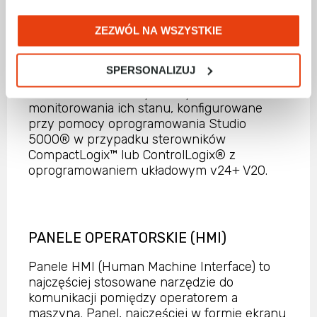
ogólnego przeznaczenia, moduł rozszerzenia
Tachometr, moduł przekaźnikowy, moduł
ZEZWÓL NA WSZYSTKIE
analogowy 4-20mA, podstawy terminala
oraz zdejmowane złącza wtykowe.
SPERSONALIZUJ
Dynamix™to jedno z najlepszych rozwiązań
w dziedzinie ochrony maszyn i
monitorowania ich stanu, konfigurowane
przy pomocy oprogramowania Studio
5000® w przypadku sterowników
CompactLogix™ lub ControlLogix® z
oprogramowaniem układowym v24+ V20.
PANELE OPERATORSKIE (HMI)
Panele HMI (Human Machine Interface) to
najczęściej stosowane narzędzie do
komunikacji pomiędzy operatorem a
maszyną. Panel, najczęściej w formie ekranu