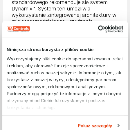
standardowego rekomenduje się system
Dynamix™. System ten umożliwia
wykorzystanie zintegrowanej architektury w
miejscesamodzielnego urządzenia
monitorującego do oceny aktualnego stanu
maszyny, ale też przewidywania
potencjalnych problemów, a tym samym
zminimalizowania ryzyka wystąpienia
Niniejsza strona korzysta z plików cookie
krytycznej awarii.
Wykorzystujemy pliki cookie do spersonalizowania treści
Integracja odbywa się za pomocą sieci
i reklam, aby oferować funkcje społecznościowe i
Ethernet, co zapewnia maksymalną
analizować ruch w naszej witrynie. Informacje o tym, jak
elastyczność w zakresie projektowania
korzystasz z naszej witryny, udostępniamy partnerom
oprzyrządowania i wydajności operacyjnej w
społecznościowym, reklamowym i analitycznym.
zakładzie.
Partnerzy mogą połączyć te informacje z innymi danymi
System monitorowania Dynamix™upraszcza
otrzymanymi od Ciebie lub uzyskanymi podczas
projektowanie aplikacji oraz redukuje koszty
korzystania z ich usług.
zakupu części zamiennych, szkoleń i
wsparcia pracowników. W skład systemu
wchodzą: dynamiczny moduł pomiarowy
Pokaż szczegóły