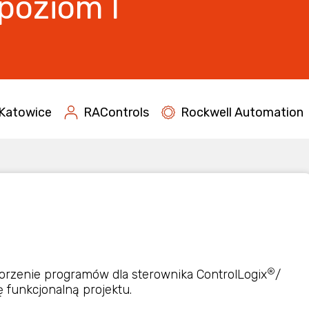
 poziom I
Katowice
RAControls
Rockwell Automation
®
orzenie programów dla sterownika ControlLogix
/
ę funkcjonalną projektu.