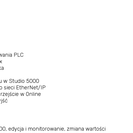
wania PLC
x
ka
tu w Studio 5000
 sieci EtherNet/IP
rzejście w Online
jść
0, edycja i monitorowanie, zmiana wartości