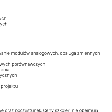
ych
wych
owanie modułów analogowych, obsługa zmiennych
kowych porównawczych
zenia
tycznych
projektu
we oraz poczęstunek. Ceny szkoleń nie obejmują