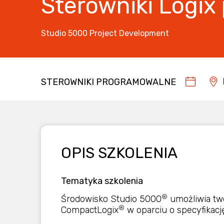
Sterowniki Logix
Studio 5000 Project Development
STEROWNIKI PROGRAMOWALNE
OPIS SZKOLENIA
Tematyka szkolenia
®
Środowisko Studio 5000
umożliwia tw
®
CompactLogix
w oparciu o specyfikacj