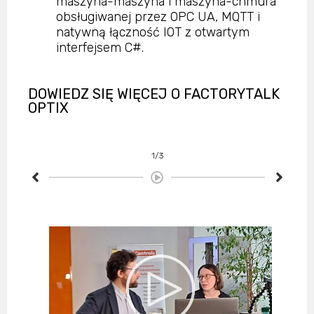
maszyna-maszyna i maszyna-chmura
obsługiwanej przez OPC UA, MQTT i
natywną łączność IOT z otwartym
interfejsem C#.
DOWIEDZ SIĘ WIĘCEJ O FACTORYTALK
OPTIX
1/3