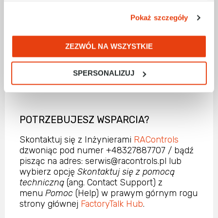
wykorzystaniem standardów
komunikacyjnych takich jak OPC UA i MQTT.
Pokaż szczegóły
Z kolei wbudowane drivery obsługują
połączenia ze wszystkimi typami
kontrolerów.
ZEZWÓL NA WSZYSTKIE
SPERSONALIZUJ
WIĘCEJ INFORMACJI
POTRZEBUJESZ WSPARCIA?
Skontaktuj się z Inżynierami
RAControls
dzwoniąc pod numer +48327887707 / bądź
pisząc na adres: serwis@racontrols.pl lub
wybierz opcję
Skontaktuj się z pomocą
techniczną
(ang. Contact Support) z
menu
Pomoc
(Help) w prawym górnym rogu
strony głównej
FactoryTalk Hub
.