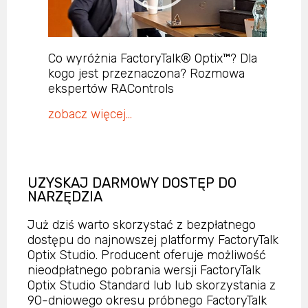
Co wyróżnia FactoryTalk® Optix™? Dla
E
kogo jest przeznaczona? Rozmowa
w
ekspertów RAControls
l
zobacz więcej…
z
UZYSKAJ DARMOWY DOSTĘP DO
NARZĘDZIA
Już dziś warto skorzystać z bezpłatnego
dostępu do najnowszej platformy FactoryTalk
Optix Studio. Producent oferuje możliwość
nieodpłatnego pobrania wersji FactoryTalk
Optix Studio Standard lub
lub skorzystania z
90-dniowego okresu próbnego FactoryTalk