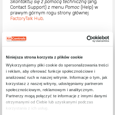
Skontaktuj się z pomocą techniczną
(ang.
Contact Support) z menu
Pomoc
(Help) w
prawym górnym rogu strony głównej
FactoryTalk Hub
.
ZOBACZ RÓWNIEŻ: TERMINALE
GRAFICZNE Z SERII OPTIXPANEL™
FactoryTalk® Optix™ to najnowsza, oparta na
Niniejsza strona korzysta z plików cookie
chmurze platforma HMI do wizualizacji od
Wykorzystujemy pliki cookie do spersonalizowania treści
Rockwell Automation. Platforma pozwala
i reklam, aby oferować funkcje społecznościowe i
projektować, testować i wdrażać aplikacje w
analizować ruch w naszej witrynie. Informacje o tym, jak
sposób zdalny w środowisku FactoryTalk
korzystasz z naszej witryny, udostępniamy partnerom
Hub, oferując zupełnie nowe możliwości
współpracy przy projektach.
społecznościowym, reklamowym i analitycznym.
Partnerzy mogą połączyć te informacje z innymi danymi
Integracja paneli z oprogramowaniem
otrzymanymi od Ciebie lub uzyskanymi podczas
FactoryTalk® Optix™, umożliwia dostęp do
korzystania z ich usług.
danych procesowych w chmurze z