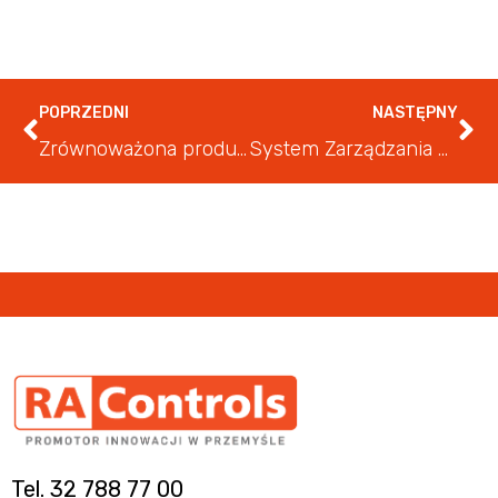
POPRZEDNI
NASTĘPNY
Zrównoważona produkcja – wyzwania i korzyści dla przemysłu
System Zarządzania Sprężonym Powietrzem – Air Management System od SMC. Przybliżamy możliwości rozwiązania
Tel. 32 788 77 00