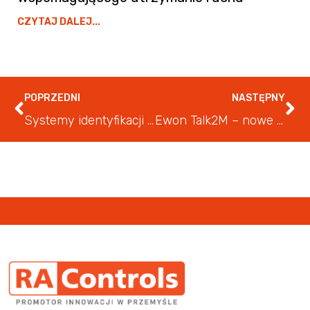
CZYTAJ DALEJ...
POPRZEDNI
NASTĘPNY
Systemy identyfikacji RFID – dlaczego warto wdrożyć je w zakładzie produkcyjnym?
Ewon Talk2M – nowe funkcjonalności