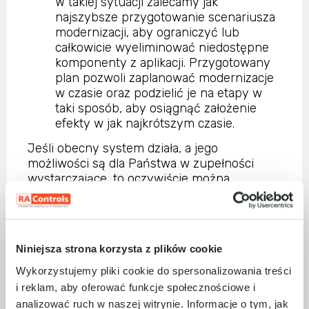
W takiej sytuacji zalecamy jak
najszybsze przygotowanie scenariusza
modernizacji, aby ograniczyć lub
całkowicie wyeliminować niedostępne
komponenty z aplikacji. Przygotowany
plan pozwoli zaplanować modernizacje
w czasie oraz podzielić je na etapy w
taki sposób, aby osiągnąć założenie
efekty w jak najkrótszym czasie.
Jeśli obecny system działa, a jego
możliwości są dla Państwa w zupełności
wystarczające, to oczywiście można
zrezygnować z modernizacji. Trzeba
natomiast mieć świadomość tego, że w razie
wystąpienia jakiejś awarii, naprawa
uszkodzonego elementu będzie utrudniona,
Niniejsza strona korzysta z plików cookie
czasochłonna, a w skrajnym scenariuszu
wręcz niemożliwa. Prosimy również brać
Wykorzystujemy pliki cookie do spersonalizowania treści
pod uwagę wydłużenie usługi serwisowej, co
i reklam, aby oferować funkcje społecznościowe i
może się wiązać z nawet
analizować ruch w naszej witrynie. Informacje o tym, jak