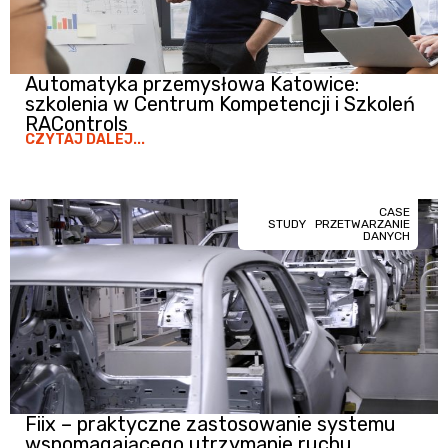
Automatyka przemysłowa Katowice:
szkolenia w Centrum Kompetencji i Szkoleń
RAControls
CZYTAJ DALEJ...
CASE
STUDY
PRZETWARZANIE
DANYCH
Fiix – praktyczne zastosowanie systemu
wspomagającego utrzymanie ruchu