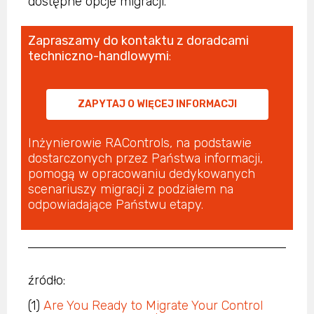
dostępne opcje migracji.
Zapraszamy do kontaktu z doradcami
techniczno-handlowymi
:
ZAPYTAJ O WIĘCEJ INFORMACJI
Inżynierowie RAControls, na podstawie
dostarczonych przez Państwa informacji,
pomogą w opracowaniu dedykowanych
scenariuszy migracji z podziałem na
odpowiadające Państwu etapy.
źródło:
(1)
Are You Ready to Migrate Your Control