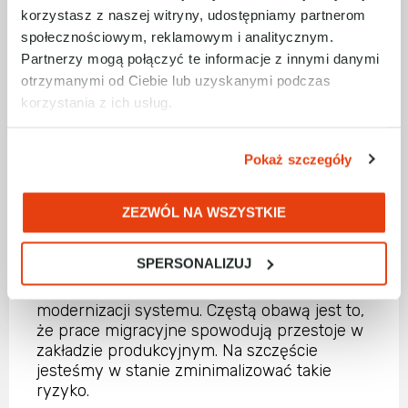
kilkunastotygodniowym przestojem.
korzystasz z naszej witryny, udostępniamy partnerom
społecznościowym, reklamowym i analitycznym.
Biorąc pod uwagę te ryzyka, rozsądnie jest
Partnerzy mogą połączyć te informacje z innymi danymi
przynajmniej rozważyć modernizację
posiadanych podzespołów, które zostały lub
otrzymanymi od Ciebie lub uzyskanymi podczas
wkrótce zostaną wycofane ze sprzedaży.
korzystania z ich usług.
Alternatywnie radzimy uzupełnić magazyn o
wciąż dostępne części zamienne.
Pokaż szczegóły
MODERNIZACJA BEZ RYZYKA? TO JAK
ZEZWÓL NA WSZYSTKIE
NAJBARDZIEJ JEST MOŻLIWE
SPERSONALIZUJ
Nie tylko względy ekonomiczne stopują
przedsiębiorców przed przeprowadzeniem
modernizacji systemu. Częstą obawą jest to,
że prace migracyjne spowodują przestoje w
zakładzie produkcyjnym. Na szczęście
jesteśmy w stanie zminimalizować takie
ryzyko.