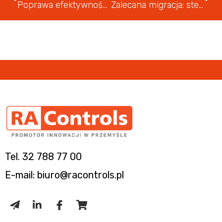
Poprawa efektywności energetycznej dzięki systemowi zarządzania sprężonym powietrzem
Zalecana migracja: sterowniki z serii MicroLogix™ 1200
Tel. 32 788 77 00
E-mail: biuro@racontrols.pl