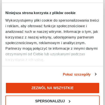
na szybką reakcję na usterki, eliminując
czas żmudnego, ręcznego poszukiwania
przyczyn problemu.
Niniejsza strona korzysta z plików cookie
Wykorzystujemy pliki cookie do spersonalizowania treści
i reklam, aby oferować funkcje społecznościowe i
Zachęcamy do bezpośredniego kontaktu z
analizować ruch w naszej witrynie. Informacje o tym, jak
doradcą RAControls w celu uzyskania
korzystasz z naszej witryny, udostępniamy partnerom
szczegółowych informacji na temat oferty
oraz propozycji optymalnych rozwiązań
społecznościowym, reklamowym i analitycznym.
dostosowanych do potrzeb Państwa
Partnerzy mogą połączyć te informacje z innymi danymi
przedsiębiorstwa.
otrzymanymi od Ciebie lub uzyskanymi podczas
korzystania z ich usług.
ZAPYTAJ O WIĘCEJ INFORMACJI
Pokaż szczegóły
ZEZWÓL NA WSZYSTKIE
UDOSTĘPNIJ ARTYKUŁ:
SPERSONALIZUJ