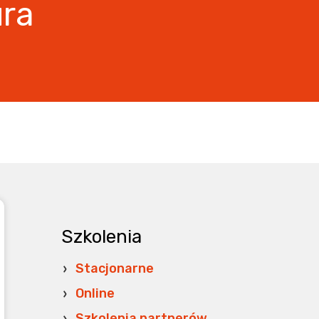
ura
Szkolenia
Stacjonarne
Online
Szkolenia partnerów