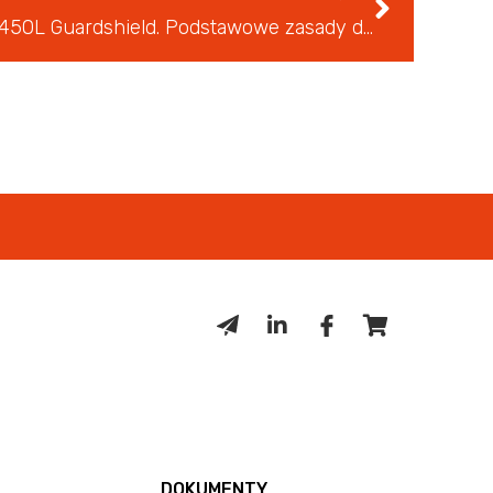
Nowości w rodzinie kurtyn 450L Guardshield. Podstawowe zasady doboru kurtyn
DOKUMENTY