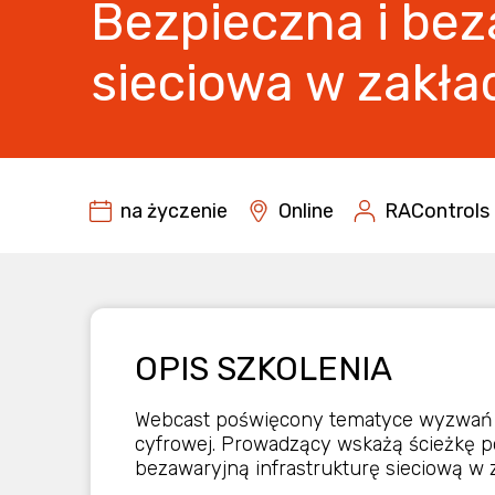
Bezpieczna i bez
sieciowa w zakła
na życzenie
Online
RAControls
OPIS SZKOLENIA
Webcast poświęcony tematyce wyzwań r
cyfrowej. Prowadzący wskażą ścieżkę p
bezawaryjną infrastrukturę sieciową w