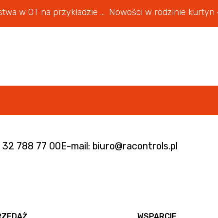
Omówienie zagadnienia cyberbezpieczeństwa w OT na przykładzie dostępnych rozwiązań
. 32 788 77 00
E-mail: biuro@racontrols.pl
RZEDAŻ
WSPARCIE