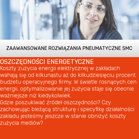
ZAAWANSOWANE ROZWIĄZANIA PNEUMATYCZNE SMC
OSZCZĘDNOŚCI ENERGETYCZNE
Koszty zużycia energii elektrycznej w zakładach
wahają się od kilkunastu aż do kilkudziesięciu procent
budżetu operacyjnego firmy. W świetle rosnących cen
energii, optymalizowanie jej zużycia staje się obecnie
ważniejsze niż kiedykolwiek.
Gdzie poszukiwać źródeł oszczędności? Czy
zachowując bieżącą strukturę i specyfikę działalności
zakładu jesteśmy jeszcze w stanie obniżyć koszty
zużycia mediów?