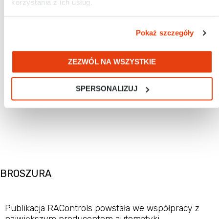
korzystania z ich usług.
Pokaż szczegóły
POWERFLEX 755T/TS
Przemienniki zapewniające kompensację
ZEZWÓL NA WSZYSTKIE
wyższych harmonicznych i korektę
współczynnika mocy
SPERSONALIZUJ
zobacz…
BROSZURA
Publikacja RAControls powstała we współpracy z