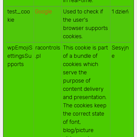
in real-time.
test_coo
Google
Used to check if
1 dzień
kie
the user's
browser supports
cookies.
wpEmojiS
racontrols
This cookie is part
Sesyjn
ettingsSu
.pl
of a bundle of
e
pports
cookies which
serve the
purpose of
content delivery
and presentation.
The cookies keep
the correct state
of font,
blog/picture