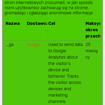
stron internetowych zrozumieć, w jaki sposób
różni użytkownicy zachowują się na stronie,
gromadząc i zgłaszając anonimowe informacje.
Nazwa
Dostawca
Cel
Maksyma
okres
przecho
_ga
Google
Used to send data
25
to Google
miesię
Analytics about
cy
the visitor's
device and
behavior. Tracks
the visitor across
devices and
marketing
channels.