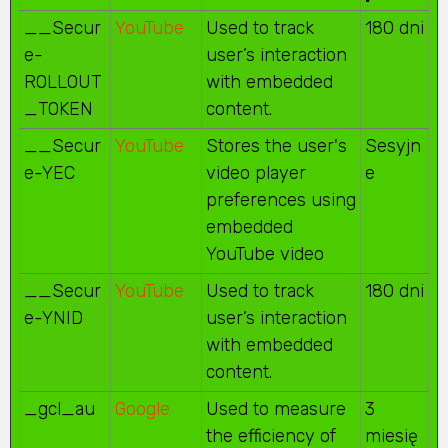
__Secur
YouTube
Used to track
180 dni
e-
user’s interaction
ROLLOUT
with embedded
_TOKEN
content.
__Secur
YouTube
Stores the user's
Sesyjn
e-YEC
video player
e
preferences using
embedded
YouTube video
__Secur
YouTube
Used to track
180 dni
e-YNID
user’s interaction
with embedded
content.
_gcl_au
Google
Used to measure
3
the efficiency of
miesię