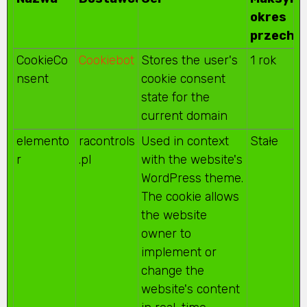
okres
przecho
CookieCo
Cookiebot
Stores the user's
1 rok
nsent
cookie consent
state for the
current domain
elemento
racontrols
Used in context
Stałe
r
.pl
with the website's
WordPress theme.
The cookie allows
the website
owner to
implement or
change the
website's content