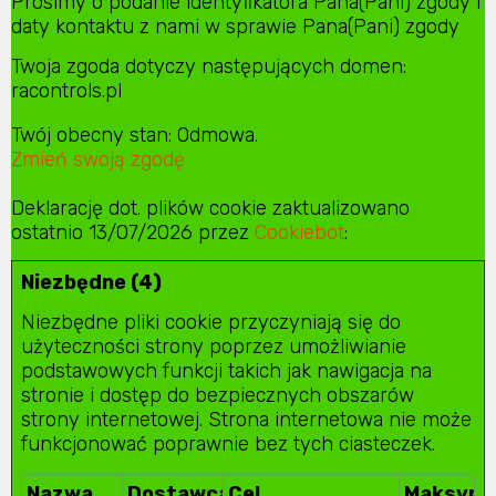
Prosimy o podanie identyfikatora Pana(Pani) zgody i
daty kontaktu z nami w sprawie Pana(Pani) zgody
Twoja zgoda dotyczy następujących domen:
racontrols.pl
Twój obecny stan: Odmowa.
Zmień swoją zgodę
Deklarację dot. plików cookie zaktualizowano
ostatnio 13/07/2026 przez
Cookiebot
:
Niezbędne (4)
Niezbędne pliki cookie przyczyniają się do
użyteczności strony poprzez umożliwianie
podstawowych funkcji takich jak nawigacja na
stronie i dostęp do bezpiecznych obszarów
strony internetowej. Strona internetowa nie może
funkcjonować poprawnie bez tych ciasteczek.
Nazwa
Dostawca
Cel
Maksyma