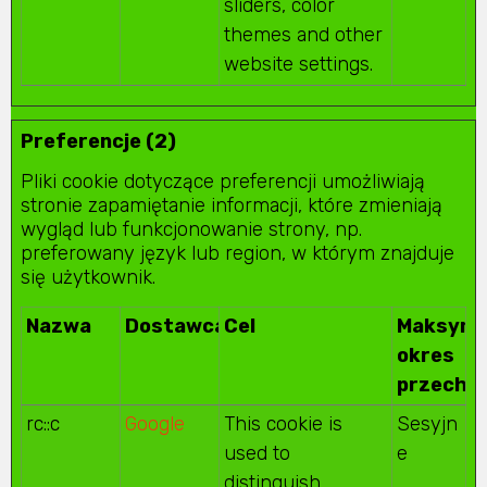
sliders, color
themes and other
website settings.
Preferencje (2)
Pliki cookie dotyczące preferencji umożliwiają
stronie zapamiętanie informacji, które zmieniają
wygląd lub funkcjonowanie strony, np.
preferowany język lub region, w którym znajduje
się użytkownik.
Nazwa
Dostawca
Cel
Maksyma
okres
przecho
rc::c
Google
This cookie is
Sesyjn
used to
e
distinguish