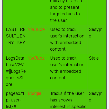
efficacy of an ad
and to present
targeted ads to
the user.
LAST_RE
YouTube
Used to track
Sesyjn
SULT_EN
user’s interaction
e
TRY_KEY
with embedded
content.
LogsData
YouTube
Used to track
Stałe
baseV2:V
user’s interaction
#||LogsRe
with embedded
questsSt
content.
ore
pagead/1
Google
Tracks if the user
Sesyjn
p-user-
has shown
e
list/#
interest in specific