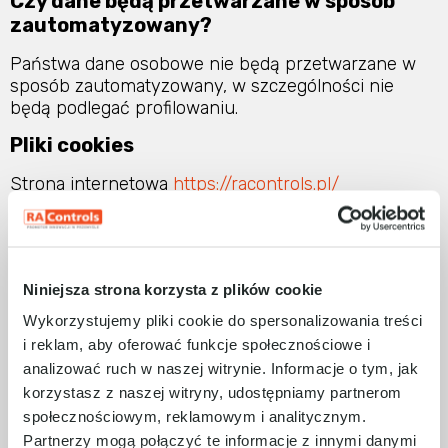
Czy dane będą przetwarzane w sposób
zautomatyzowany?
Państwa dane osobowe nie będą przetwarzane w
sposób zautomatyzowany, w szczególności nie
będą podlegać profilowaniu.
Pliki cookies
Strona internetowa
https://racontrols.pl/
wykorzystuje pliki typu cookies w celu gromadzenia
informacji związanych z korzystaniem z serwisu.
Pliki cookies to dane informatyczne, w
szczególności niewielkie pliki tekstowe, zapisywane i
Niniejsza strona korzysta z plików cookie
przechowywane na urządzeniach za
pośrednictwem których korzystają Państwo ze
Wykorzystujemy pliki cookie do spersonalizowania treści
stron internetowych serwisu i które umożliwiają:
i reklam, aby oferować funkcje społecznościowe i
analizować ruch w naszej witrynie. Informacje o tym, jak
dostosowanie i optymalizację serwisu do
korzystasz z naszej witryny, udostępniamy partnerom
Państwa potrzeb,
społecznościowym, reklamowym i analitycznym.
tworzenie statystyk oglądalności podstron
serwisu,
Partnerzy mogą połączyć te informacje z innymi danymi