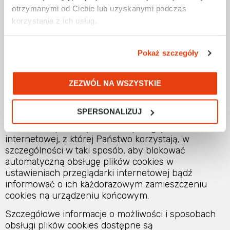
zapewnienie bezpieczeństwa i niezawodności
otrzymanymi od Ciebie lub uzyskanymi podczas
działania serwisu.
korzystania z ich usług.
W serwisie wykorzystywane są cookies sesyjne
Pokaż szczegóły
niezbędne do autoryzacji użytkownika platformy i
korzystania z dostępnych na platformie funkcji,
ulegające skasowaniu po zamknięcia okna
ZEZWÓL NA WSZYSTKIE
przeglądarki internetowej. Mogą Państwo
samodzielnie i w każdym czasie zmienić ustawienia
SPERSONALIZUJ
dotyczące plików cookies. Zmiany ustawień można
dokonać za pomocą ustawień przeglądarki
internetowej, z której Państwo korzystają, w
szczególności w taki sposób, aby blokować
automatyczną obsługę plików cookies w
ustawieniach przeglądarki internetowej bądź
informować o ich każdorazowym zamieszczeniu
cookies na urządzeniu końcowym.
Szczegółowe informacje o możliwości i sposobach
obsługi plików cookies dostępne są