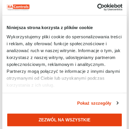
Niniejsza strona korzysta z plików cookie
Wykorzystujemy pliki cookie do spersonalizowania treści
Zapewnienie bezpiecznej i bezawaryjnej pracy
urządzeń w sieci przemysłowej Ethernet
i reklam, aby oferować funkcje społecznościowe i
analizować ruch w naszej witrynie. Informacje o tym, jak
W trakcie webinarium czterech ekspertów z firm
korzystasz z naszej witryny, udostępniamy partnerom
RAControls oraz Rockwell Automation
społecznościowym, reklamowym i analitycznym.
przeprowadzi uczestników przez najważniejsze
Partnerzy mogą połączyć te informacje z innymi danymi
aspekty zagadnienia.
otrzymanymi od Ciebie lub uzyskanymi podczas
Czas trwania: 130 min.
korzystania z ich usług.
ZOBACZ
Pokaż szczegóły
ZEZWÓL NA WSZYSTKIE