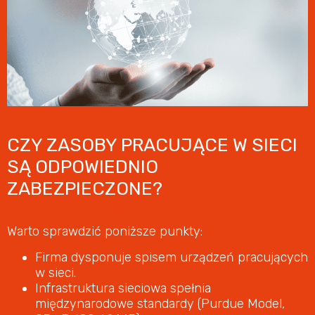
CZY ZASOBY PRACUJĄCE W SIECI
SĄ ODPOWIEDNIO
ZABEZPIECZONE?
Warto sprawdzić poniższe punkty:
Firma dysponuje spisem urządzeń pracujących
w sieci.
Infrastruktura sieciowa spełnia
międzynarodowe standardy (Purdue Model,