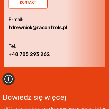
KONTAKT
E-mail:
tdrewniok@racontrols.pl
Tel.
+48 785 293 262
Dowiedz się więcej
RAControls zaprasza do zapisów na warsztaty: