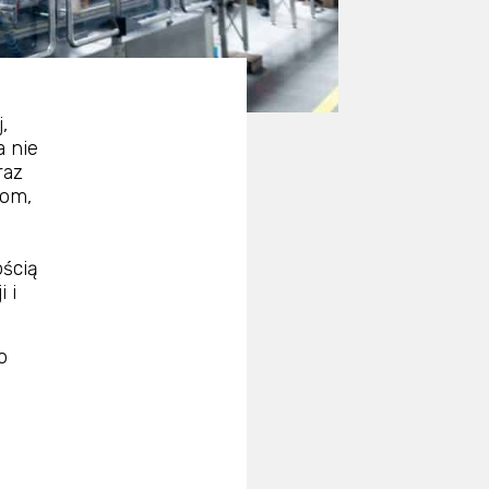
,
a nie
raz
iom,
ością
 i
o