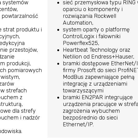
ja systemów
sieć przemysłowa typu RING
centów,
oparciu o komponenty i
i powtarzalność
rozwiązania Rockwell
Automation,
 strat produktu i
system oparty o platformę
cyjnych,
ControlLogix i falowniki
edykcyjna
Powerflex525,
nie przestojów,
Heartbeat Technology oraz
dzanie
Netilion od Endress+Hauser,
 produkcji,
bramki dostępowe EtherNet/
ych pomiarowych
firmy Prosoft do sieci ProfiNET
ywistym,
ModBus zapewniające pełną
szarów
integrację z urządzeniami
w strefach
towarzyszącymi
buchem z
bramki EN2PAR integrujące
strukturą,
urządzenia pracujące w stref
we dla strefy
zagrożenia wybuchem
buchem i nadzór
bezpośrednio do sieci
Ethernet/IP.
rodowiska.