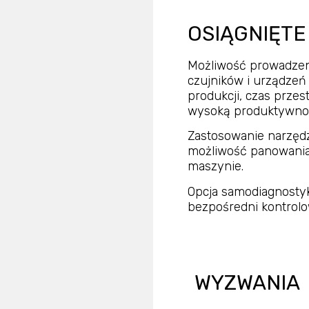
OSIĄGNIĘTE
Możliwość prowadzen
czujników i urządzeń
produkcji, czas prze
wysoką produktywność
Zastosowanie narzędzi
możliwość panowania
maszynie.
Opcja samodiagnosty
bezpośredni kontrol
WYZWANIA