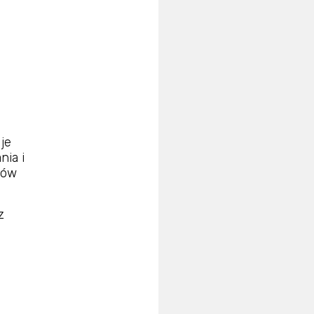
je
ia i
sów
z