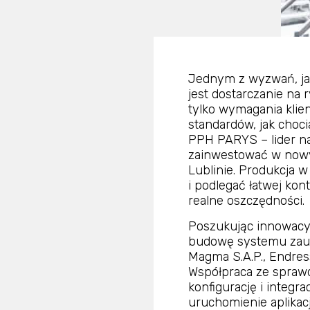
Jednym z wyzwań, ja
jest dostarczanie na 
tylko wymagania klie
standardów, jak choc
PPH PARYS – lider n
zainwestować w nowy
Lublinie. Produkcja w
i podlegać łatwej ko
realne oszczędności.
Poszukując innowacy
budowę systemu zau
Magma S.A.P., Endres
Współpraca ze spraw
konfigurację i integ
uruchomienie aplikacj