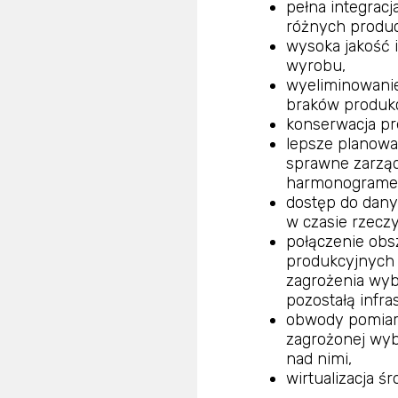
pełna integrac
różnych produ
wysoka jakość 
wyrobu,
wyeliminowanie
braków produk
konserwacja pr
lepsze planowa
sprawne zarzą
harmonogramem
dostęp do dan
w czasie rzecz
połączenie ob
produkcyjnych 
zagrożenia wy
pozostałą infra
obwody pomiaro
zagrożonej wy
nad nimi,
wirtualizacja ś