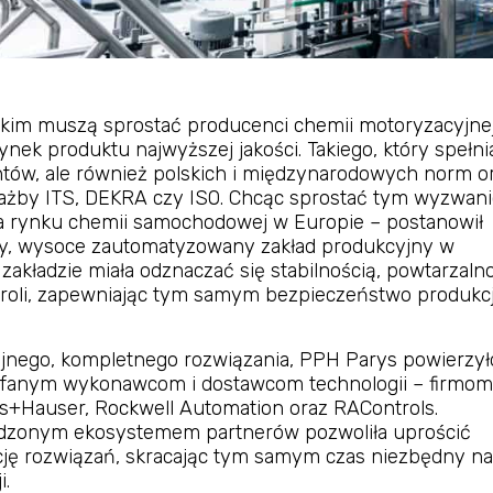
kim muszą sprostać producenci chemii motoryzacyjnej
rynek produktu najwyższej jakości. Takiego, który spełni
ntów, ale również polskich i międzynarodowych norm o
iażby ITS, DEKRA czy ISO. Chcąc sprostać tym wyzwan
a rynku chemii samochodowej w Europie – postanowił
, wysoce zautomatyzowany zakład produkcyjny w
 zakładzie miała odznaczać się stabilnością, powtarzaln
ntroli, zapewniając tym samym bezpieczeństwo produkcji
jnego, kompletnego rozwiązania, PPH Parys powierzył
fanym wykonawcom i dostawcom technologii – firmom
s+Hauser, Rockwell Automation oraz RAControls.
dzonym ekosystemem partnerów pozwoliła uprościć
rację rozwiązań, skracając tym samym czas niezbędny na
i.