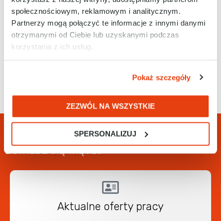
zdalnie.
społecznościowym, reklamowym i analitycznym.
Partnerzy mogą połączyć te informacje z innymi danymi
Magazyn RAControls zlokalizowany jest w dużym
otrzymanymi od Ciebie lub uzyskanymi podczas
centrum logistycznym w Chorzowie.
korzystania z ich usług.
Pokaż szczegóły
ZEZWÓL NA WSZYSTKIE
SPERSONALIZUJ
DOWIEDZ SIĘ WIĘCEJ
Aktualne oferty pracy