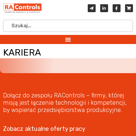
KARIERA
Dołącz do zespołu RAControls – firmy, której
misją jest łączenie technologii i kompetencji,
by wspierać przedsiębiorstwa produkcyjne.
Zobacz aktualne oferty pracy