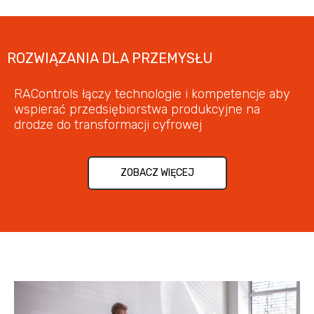
ROZWIĄZANIA DLA PRZEMYSŁU
RAControls łączy technologie i kompetencje aby
wspierać przedsiębiorstwa produkcyjne na
drodze do transformacji cyfrowej
ZOBACZ WIĘCEJ