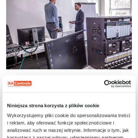
TUTAJ PRACUJEMY
Siedziba główna RAControls znajduje się w
Katowicach, przy ul. Kościuszki 112. Drugie biuro
firmy znajduje się w Warszawie.
Niniejsza strona korzysta z plików cookie
Wykorzystujemy pliki cookie do spersonalizowania treści
W siedzibie głównej część zespołu pracuje
stacjonarne, tutaj również znajduje się
i reklam, aby oferować funkcje społecznościowe i
nowoczesne Centrum Kompetencji RAControls.
analizować ruch w naszej witrynie. Informacje o tym, jak
Pozostała część zespołu pracuje hybrydowo lub
korzystasz z naszej witryny, udostępniamy partnerom