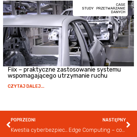
CASE
STUDY
PRZETWARZANIE
DANYCH
Fiix – praktyczne zastosowanie systemu
wspomagającego utrzymanie ruchu
CZYTAJ DALEJ...
POPRZEDNI
NASTĘPNY
Kwestia cyberbezpieczeństwa w przemyśle
Edge Computing – co warto wiedzieć?