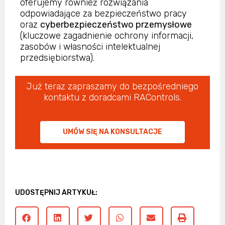
oferujemy również rozwiązania
odpowiadające za bezpieczeństwo pracy
oraz
cyberbezpieczeństwo przemysłowe
(kluczowe zagadnienie ochrony informacji,
zasobów i własności intelektualnej
przedsiębiorstwa).
Już teraz zapraszamy do bezpośredniego
kontaktu z doradcami RAControls.
UMÓW SIĘ NA KONSULTACJE
UDOSTĘPNIJ ARTYKUŁ: