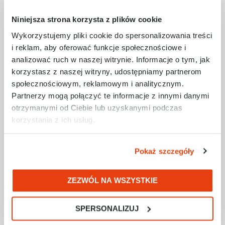
Co jest tego powodem?
Oczywiście na
Niniejsza strona korzysta z plików cookie
pierwszym miejscu są koszty –
przedsiębiorcy obawiają się, że duża
Wykorzystujemy pliki cookie do spersonalizowania treści
inwestycja niekoniecznie przełoży się na
i reklam, aby oferować funkcje społecznościowe i
realne zyski w przyszłości. Wątpliwości budzi
analizować ruch w naszej witrynie. Informacje o tym, jak
również to, czy wdrożenie inteligentnych
korzystasz z naszej witryny, udostępniamy partnerom
rozwiązań produkcyjnych nie będzie
społecznościowym, reklamowym i analitycznym.
wymagać całkowitego przeorganizowania
Partnerzy mogą połączyć te informacje z innymi danymi
pracy zakładu, a tym samym nie będzie się
otrzymanymi od Ciebie lub uzyskanymi podczas
wiązać z przejściowym chaosem i
korzystania z ich usług.
zaburzeniem cyklu produkcyjnego.
Rozumiemy te obawy, dlatego RAControls
proponuje swoim partnerom , aby
Pokaż szczegóły
rozważania o wdrożeniu rozwiązań
inteligentnej produkcji rozpocząć od
ZEZWÓL NA WSZYSTKIE
konsultacji z naszymi ekspertami
. Jako
specjaliści z zakresu transformacji cyfrowej
przemysłu opracujemy całościowy plan
SPERSONALIZUJ
wdrożenia inteligentnych rozwiązań w