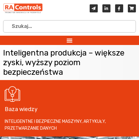
Inteligentna produkcja – większe
zyski, wyższy poziom
bezpieczeństwa
Baza wiedzy
INTELIGENTNE I BEZPIECZNE MASZYNY
,
ARTYKUŁY
,
PRZETWARZANIE DANYCH