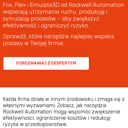
Fiix, Plex i Emulate3D od Rockwell Automation
wspierają utrzymanie ruchu, produkcję i
symulację procesów – aby zwiększyć
efektywność i ograniczyć ryzyko.
Sprawdź, które narzędzie najlepiej wspiera
procesy w Twojej firmie.
POROZMAWIAJ Z EKSPERTEM
Każda firma działa w innym środowisku i zmaga się z
własnymi wyzwaniami. Zobacz, jak narzędzia
Rockwell Automation mogą wspomóc zwiększenie
efektywności, ograniczenie kosztów i redukcję
ryzyka w przedsiębiorstwie.