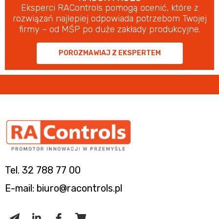
Eksperci RAControls pomogą ocenić, które z
rozwiązań najlepiej odpowiada potrzebom Twojej
firmy – od MŚP po duże zakłady produkcyjne.
POROZMAWIAJ Z EKSPERTEM
Tel. 32 788 77 00
E-mail: biuro@racontrols.pl