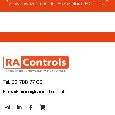
Zrównoważona produkcja w branży motoryzacyjnej dzięki rozwiązaniom firmy SMC. Case Study
Rozdzielnice MCC – istotny element systemu automatyki przemysłowej
Tel. 32 788 77 00
E-mail: biuro@racontrols.pl