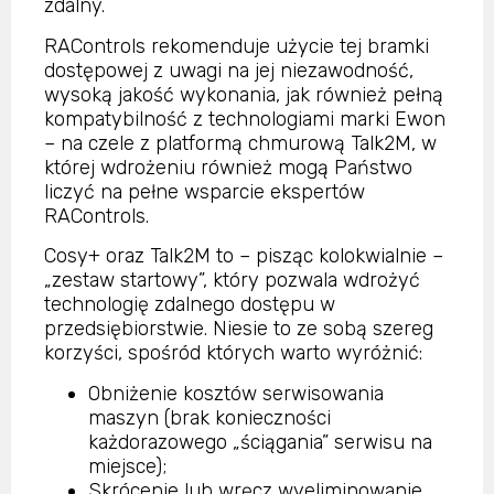
zdalny.
RAControls rekomenduje użycie tej bramki
dostępowej z uwagi na jej niezawodność,
wysoką jakość wykonania, jak również pełną
kompatybilność z technologiami marki Ewon
– na czele z platformą chmurową Talk2M, w
której wdrożeniu również mogą Państwo
liczyć na pełne wsparcie ekspertów
RAControls.
Cosy+ oraz Talk2M to – pisząc kolokwialnie –
„zestaw startowy”, który pozwala wdrożyć
technologię zdalnego dostępu w
przedsiębiorstwie. Niesie to ze sobą szereg
korzyści, spośród których warto wyróżnić:
Obniżenie kosztów serwisowania
maszyn (brak konieczności
każdorazowego „ściągania” serwisu na
miejsce);
Skrócenie lub wręcz wyeliminowanie