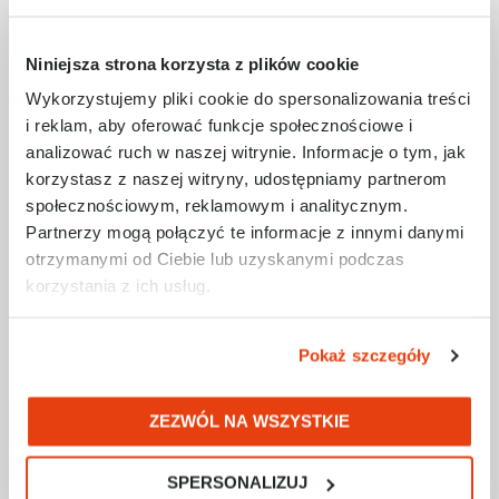
Możliwość zastosowania karty SD do
szybkiego uruchomienia.
Możliwość przyłączenia przekaźników
Niniejsza strona korzysta z plików cookie
programowalnych mikro PLC poprzez
Wykorzystujemy pliki cookie do spersonalizowania treści
USB.
i reklam, aby oferować funkcje społecznościowe i
Zasilacz 24 VDC i montaż na szynie DIN.
analizować ruch w naszej witrynie. Informacje o tym, jak
W przypadku zainteresowania wdrożeniem
korzystasz z naszej witryny, udostępniamy partnerom
technologii zdalnego dostępu w swoim
społecznościowym, reklamowym i analitycznym.
przedsiębiorstwie warto skorzystać z
Partnerzy mogą połączyć te informacje z innymi danymi
poniższego formularza kontaktowego.
otrzymanymi od Ciebie lub uzyskanymi podczas
Inżynierowie RAControls oferują wsparcie w
korzystania z ich usług.
zakresie doboru, wdrożenia oraz
uruchomienia systemu.
Pokaż szczegóły
ZAPYTAJ O WIĘCEJ INFORMACJI
ZEZWÓL NA WSZYSTKIE
ZOBACZ WEBCAST
SPERSONALIZUJ