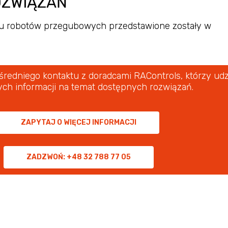
OZWIĄZAŃ
su robotów przegubowych przedstawione zostały w
edniego kontaktu z doradcami RAControls, którzy udz
ch informacji na temat dostępnych rozwiązań.
ZAPYTAJ O WIĘCEJ INFORMACJI
ZADZWOŃ: +48 32 788 77 05