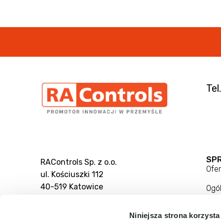
Tel
SP
RAControls Sp. z o.o.
Ofer
ul. Kościuszki 112
40-519 Katowice
Ogó
Reg
Niniejsza strona korzysta