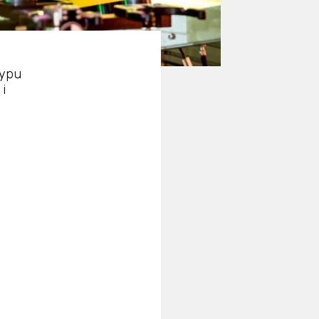
typu
i