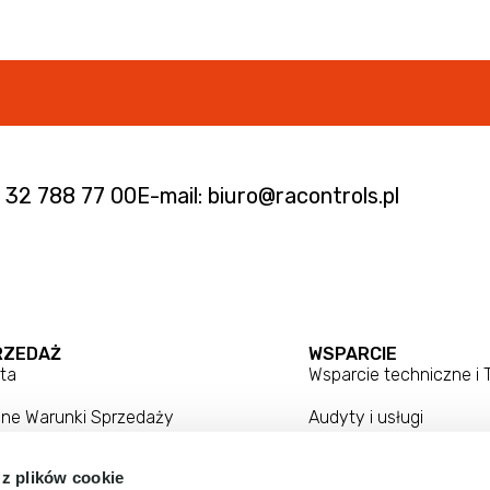
. 32 788 77 00
E-mail: biuro@racontrols.pl
RZEDAŻ
WSPARCIE
ta
Wsparcie techniczne i
lne Warunki Sprzedaży
Audyty i usługi
ulamin Sprzedaży Internetowej
Centrum kompetencji
 z plików cookie