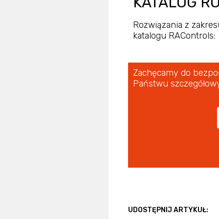
KATALOG R
Rozwiązania z zakre
katalogu RAControls:
Zachęcamy do bezpośr
Państwu szczegółowy
UDOSTĘPNIJ ARTYKUŁ: