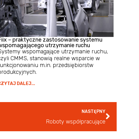
Fiix – praktyczne zastosowanie systemu
wspomagającego utrzymanie ruchu
Systemy wspomagające utrzymanie ruchu,
czyli CMMS, stanowią realne wsparcie w
funkcjonowaniu m.in. przedsiębiorstw
produkcyjnych.
CZYTAJ DALEJ...
NASTĘPNY
Roboty współpracujące