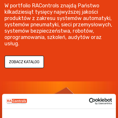
W portfolio RAControls znajdą Państwo
kilkadziesiąt tysięcy najwyższej jakości
produktów z zakresu systemów automatyki,
systemów pneumatyki, sieci przemysłowych,
systemów bezpieczeństwa, robotów,
oprogramowania, szkoleń, audytów oraz
usług.
ZOBACZ KATALOG