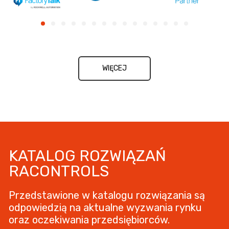
WIĘCEJ
KATALOG ROZWIĄZAŃ
RACONTROLS
Przedstawione w katalogu rozwiązania są
odpowiedzią na aktualne wyzwania rynku
oraz oczekiwania przedsiębiorców.