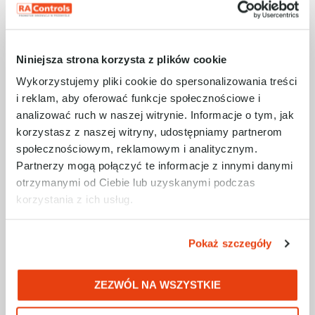
Niniejsza strona korzysta z plików cookie
Wykorzystujemy pliki cookie do spersonalizowania treści
i reklam, aby oferować funkcje społecznościowe i
analizować ruch w naszej witrynie. Informacje o tym, jak
Co wyróżnia FactoryTalk® Optix™?
Ek
korzystasz z naszej witryny, udostępniamy partnerom
Dla kogo jest przeznaczona?
za
społecznościowym, reklamowym i analitycznym.
Rozmowa ekspertów RAControls
or
Partnerzy mogą połączyć te informacje z innymi danymi
zobacz więcej…
zo
otrzymanymi od Ciebie lub uzyskanymi podczas
korzystania z ich usług.
POTRZEBUJESZ WSPARCIA?
Pokaż szczegóły
Skontaktuj się z Inżynierami
RAControls
ZEZWÓL NA WSZYSTKIE
dzwoniąc pod numer +48327887707 / bądź
pisząc na adres: serwis@racontrols.pl lub