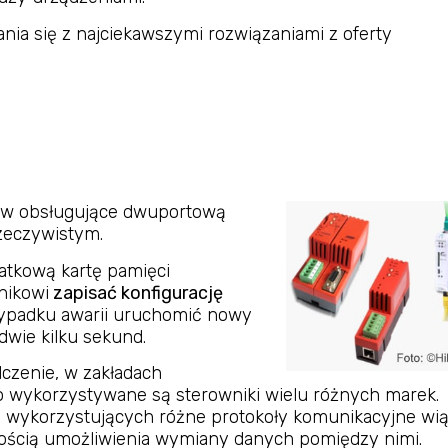
ia się z najciekawszymi rozwiązaniami z oferty
ów obsługujące dwuportową
zeczywistym.
tkową kartę pamięci
nikowi
zapisać konfigurację
zypadku awarii uruchomić nowy
dwie kilku sekund.
czenie, w zakładach
 wykorzystywane są sterowniki wielu różnych marek.
 wykorzystujących różne protokoły komunikacyjne wi
nością umożliwienia wymiany danych pomiędzy nimi.