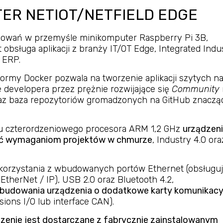
ER NETIOT/NETFIELD EDGE
sowań w przemyśle minikomputer Raspberry Pi 3B,
 obsługa aplikacji z branży IT/OT Edge, Integrated Indu
 ERP.
formy Docker pozwala na tworzenie aplikacji szytych n
e developera przez prężnie rozwijające się
Community
az baza repozytoriów gromadzonych na GitHub znaczą
u czterordzeniowego procesora ARM 1,2 GHz
urządzen
tać wymaganiom projektów w chmurze
, Industry 4.0 ora
korzystania z wbudowanych portów Ethernet (obsługu
therNet / IP), USB 2.0 oraz Bluetooth 4.2,
budowania urządzenia o dodatkowe karty komunikacy
ions I/O lub interface CAN).
zenie jest dostarczane z fabrycznie zainstalowanym