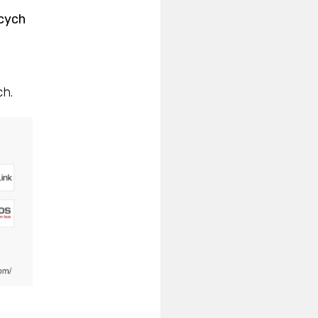
cych
ch.