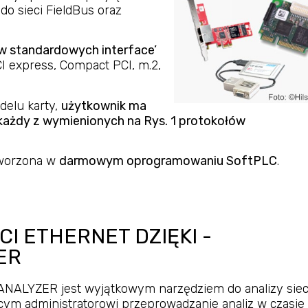
do sieci FieldBus oraz
w standardowych interface’
PCI express, Compact PCI, m.2,
delu karty,
użytkownik ma
każdy z wymienionych na Rys. 1 protokołów
 tworzona w
darmowym oprogramowaniu SoftPLC
.
CI ETHERNET DZIĘKI -
ER
NALYZER jest wyjątkowym narzędziem do analizy siec
cym administratorowi przeprowadzanie analiz w czasie