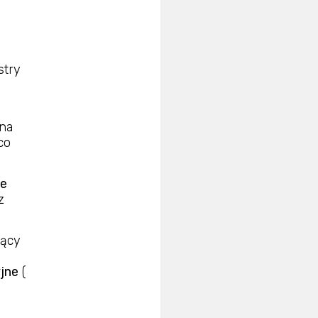
stry
a
na
co
ie
z
jący
jne
(