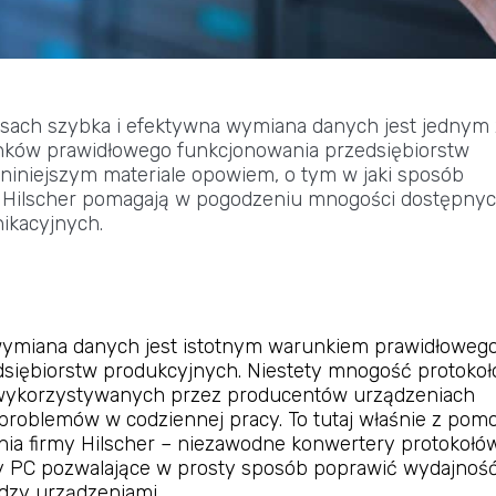
asach szybka i efektywna wymiana danych jest jednym 
ków prawidłowego funkcjonowania przedsiębiorstw
niniejszym materiale opowiem, o tym w jaki sposób
i Hilscher pomagają w pogodzeniu mnogości dostępny
ikacyjnych.
wymiana danych jest istotnym warunkiem prawidłoweg
dsiębiorstw produkcyjnych. Niestety mnogość protoko
wykorzystywanych przez producentów urządzeniach
problemów w codziennej pracy. To tutaj właśnie z pom
ia firmy Hilscher – niezawodne konwertery protokołów
ty PC pozwalające w prosty sposób poprawić wydajnoś
zy urządzeniami.