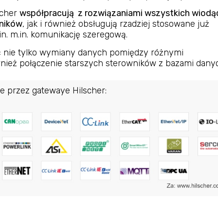
scher
współpracują z rozwiązaniami wszystkich wiodą
ników
, jak i również obsługują rzadziej stosowane już
.in. m.in. komunikację szeregową.
ć nie tylko wymiany danych pomiędzy różnymi
wnież połączenie starszych sterowników z bazami dany
e przez gatewaye Hilscher: