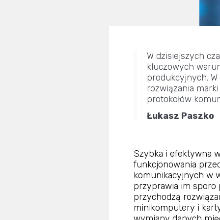
W dzisiejszych cz
kluczowych warun
produkcyjnych. W 
rozwiązania mark
protokołów komun
Łukasz Paszko
Szybka i efektywna 
funkcjonowania prze
komunikacyjnych w 
przyprawia im sporo 
przychodzą rozwiązan
minikomputery i kar
wymiany danych międ