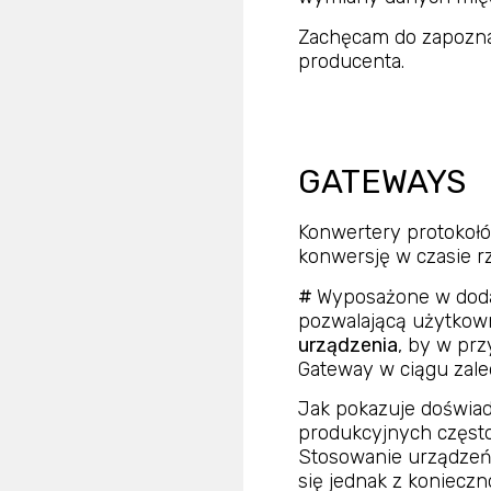
Zachęcam do zapoznan
producenta.
GATEWAYS
Konwertery protokoł
konwersję w czasie r
#
Wyposażone w doda
pozwalającą użytkow
urządzenia
, by w pr
Gateway w ciągu zale
Jak pokazuje doświad
produkcyjnych często
Stosowanie urządzeń
się jednak z koniecz