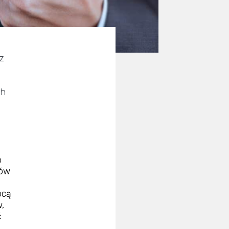
z
ch
o
łów
ocą
,
ć