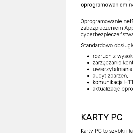
oprogramowaniem
na
Oprogramowanie netPI
zabezpieczeniem App
cyberbezpieczeństw
Standardowo obsługiw
rozruch z wyso
zarządzanie kon
uwierzytelniani
audyt zdarzeń,
komunikacja HT
aktualizacje opr
KARTY PC
Karty PC to szybki i 