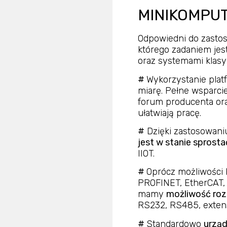
MINIKOMPUT
Odpowiedni do zasto
którego zadaniem jest
oraz systemami klasy
#
Wykorzystanie plat
miarę. Pełne wsparci
forum producenta or
ułatwiają pracę.
#
Dzięki zastosowani
jest w stanie spros
IIOT.
#
Oprócz możliwości 
PROFINET, EtherCAT, E
mamy
możliwość roz
RS232, RS485, extens
#
Standardowo
urząd