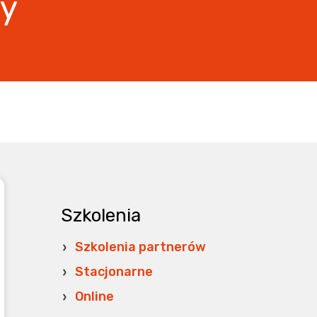
wy
Szkolenia
Szkolenia partnerów
Stacjonarne
Online