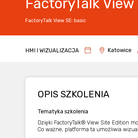
FactoryTalk View 
FactoryTalk View SE: basic
Katowice
HMI I WIZUALIZACJA
OPIS SZKOLENIA
Tematyka szkolenia
Dzięki FactoryTalk® View Site Edition 
Co ważne, platforma ta umożliwia wizua