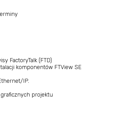
terminy
wisy
FactoryTalk
(FTD)
nstalacji komponentów
FTView
SE
Ethernet/IP.
raficznych projektu