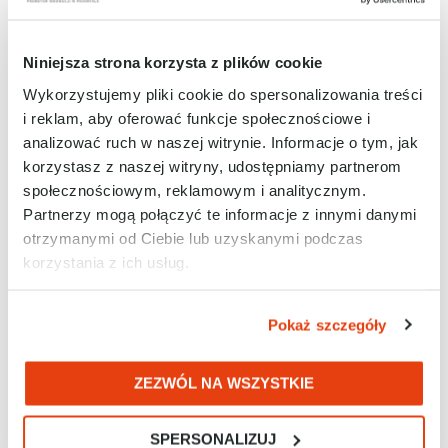
RAControls laureatem nagrody Distributor
Ecosystem Award
CZYTAJ DALEJ...
Niniejsza strona korzysta z plików cookie
Wykorzystujemy pliki cookie do spersonalizowania treści
i reklam, aby oferować funkcje społecznościowe i
WYDARZENIE
analizować ruch w naszej witrynie. Informacje o tym, jak
korzystasz z naszej witryny, udostępniamy partnerom
społecznościowym, reklamowym i analitycznym.
Partnerzy mogą połączyć te informacje z innymi danymi
otrzymanymi od Ciebie lub uzyskanymi podczas
korzystania z ich usług.
Pokaż szczegóły
RAControls i SMC wyruszają w trasę po
Polsce
ZEZWÓL NA WSZYSTKIE
CZYTAJ DALEJ...
SPERSONALIZUJ