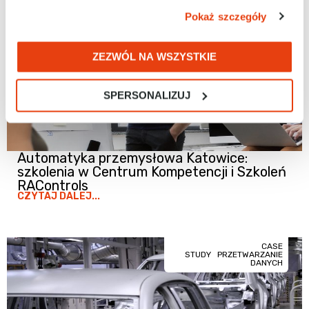
ARTYKUŁY
Pokaż szczegóły
ZEZWÓL NA WSZYSTKIE
SPERSONALIZUJ
Automatyka przemysłowa Katowice:
szkolenia w Centrum Kompetencji i Szkoleń
RAControls
CZYTAJ DALEJ...
CASE
STUDY
PRZETWARZANIE
DANYCH