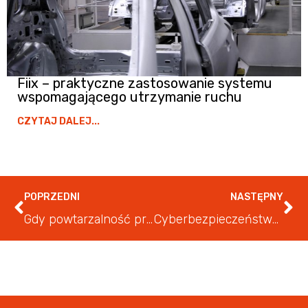
Fiix – praktyczne zastosowanie systemu
wspomagającego utrzymanie ruchu
CZYTAJ DALEJ...
POPRZEDNI
NASTĘPNY
Gdy powtarzalność produkcji jest kluczowa | Case study
Cyberbezpieczeństwo obszaru OT (Operational Technology) – dlaczego trzeba zadbać o tę część swojego biznesu?