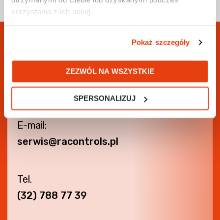
korzystania z ich usług.
Pokaż szczegóły
Kontakt z Działem Wsparcia
Technicznego
ZEZWÓL NA WSZYSTKIE
KONTAKT
SPERSONALIZUJ
E-mail:
serwis@racontrols.pl
Tel.
(32) 788 77 39