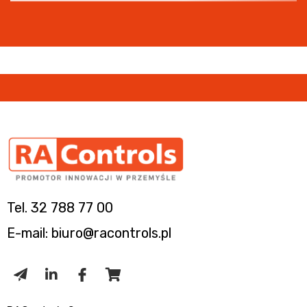
Tel. 32 788 77 00
E-mail: biuro@racontrols.pl