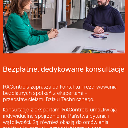
Bezpłatne, dedykowane konsultacje
RAControls zaprasza do kontaktu i rezerwowania
bezpłatnych spotkań z ekspertami –
przedstawicielami Działu Technicznego.
Konsultacje z ekspertami RAControls umożliwiają
indywidualne spojrzenie na Państwa pytania i
wątpliwości. Są również okazją do omówienia