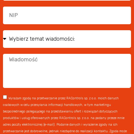
Wyrażam zgodę na przetwarzanie przez RAControls sp. z o.o. moich danych
osobowych w celu przesyłania informacji handlowych, w tym marketingu
bezpośredniego polegającego na przedstawianiu ofert i rozwiązań dotyczących
produktów i usług oferowanych przez RAControls sp. z o.o. na podany przeze mnie
adres poczty elektronicznej (e-mail). Podanie danych i wyrażenie zgody na ich
przetwarzanie jest dobrowolne, jednak niezbędne do realizacji kontaktu. Zgoda może