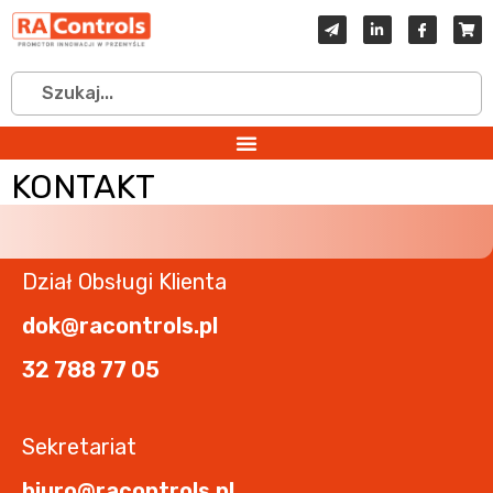
KONTAKT
Dział Obsługi Klienta
dok@racontrols.pl
32 788 77 05
Sekretariat
biuro@racontrols.pl