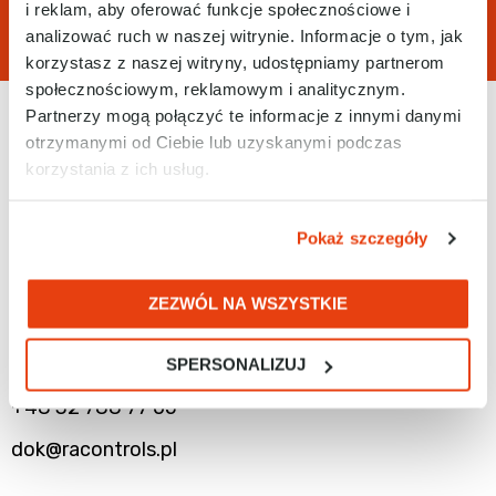
i reklam, aby oferować funkcje społecznościowe i
analizować ruch w naszej witrynie. Informacje o tym, jak
korzystasz z naszej witryny, udostępniamy partnerom
społecznościowym, reklamowym i analitycznym.
Partnerzy mogą połączyć te informacje z innymi danymi
otrzymanymi od Ciebie lub uzyskanymi podczas
Sekretariat
korzystania z ich usług.
+48 32 788 77 00
Pokaż szczegóły
biuro@racontrols.pl
ZEZWÓL NA WSZYSTKIE
Dział Obsługi Klienta
SPERSONALIZUJ
+48 32 788 77 05
dok@racontrols.pl