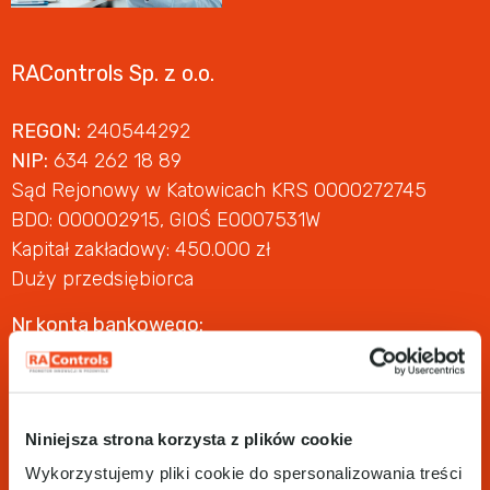
RAControls Sp. z o.o.
REGON:
240544292
NIP:
634 262 18 89
Sąd Rejonowy w Katowicach KRS 0000272745
BDO: 000002915, GIOŚ E0007531W
Kapitał zakładowy: 450.000 zł
Duży przedsiębiorca
Nr konta bankowego:
Santander Polska:
17 1090 1186 0000 0001 2031 4650 (PLN)
61 1090 1186 0000 0001 2236 3759 (EUR)
Niniejsza strona korzysta z plików cookie
Wykorzystujemy pliki cookie do spersonalizowania treści