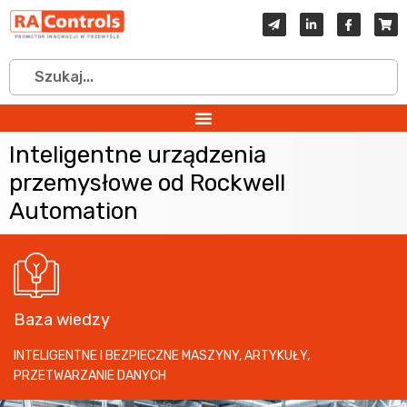
Inteligentne urządzenia
przemysłowe od Rockwell
Automation
Baza wiedzy
INTELIGENTNE I BEZPIECZNE MASZYNY
,
ARTYKUŁY
,
PRZETWARZANIE DANYCH