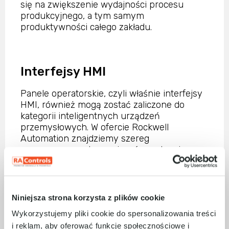
się na zwiększenie wydajności procesu
produkcyjnego, a tym samym
produktywności całego zakładu.
Interfejsy HMI
Panele operatorskie, czyli właśnie interfejsy
HMI, również mogą zostać zaliczone do
kategorii inteligentnych urządzeń
przemysłowych. W ofercie Rockwell
Automation znajdziemy szereg
zaawansowanych rozwiązań w zakresie
wizualizacji i interfejsu HMI, które wspierają
operatorów maszyn, umożliwiając im
bezpieczne kontrolowanie procesu
produkcyjnego, uzyskiwanie wglądu w
Niniejsza strona korzysta z plików cookie
kluczowe dane, a tym samym szybkie
Wykorzystujemy pliki cookie do spersonalizowania treści
reagowanie na ewentualne problemu.
i reklam, aby oferować funkcje społecznościowe i