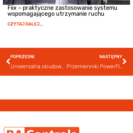
Fiix – praktyczne zastosowanie systemu
wspomagającego utrzymanie ruchu
CZYTAJ DALEJ...
POPRZEDNI
NASTĘPNY
Uniwersalna obudowa naścienna z serii MAS
Przemienniki PowerFlex®750: Źródło oszczędności energetycznych