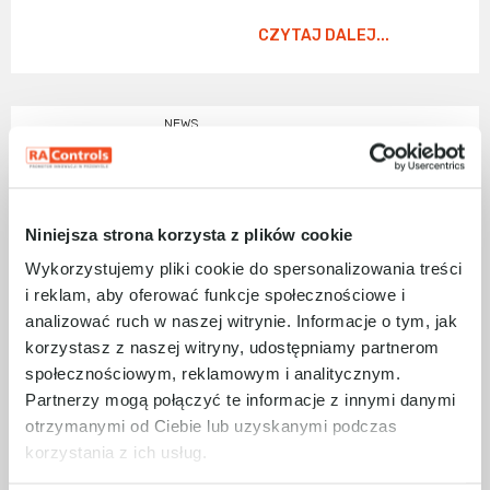
CZYTAJ DALEJ...
NEWS
Terminale graficzne z
serii OptixPanel™ –
nowość w ofercie
RAControls
Lorem ipsum dolor
Niniejsza strona korzysta z plików cookie
sit amet, consectetur
Wykorzystujemy pliki cookie do spersonalizowania treści
adipiscing elit. Ut elit
tellus, luctus nec
i reklam, aby oferować funkcje społecznościowe i
ullamcorper mattis,
analizować ruch w naszej witrynie. Informacje o tym, jak
pulvinar dapibus leo.
korzystasz z naszej witryny, udostępniamy partnerom
społecznościowym, reklamowym i analitycznym.
Partnerzy mogą połączyć te informacje z innymi danymi
CZYTAJ DALEJ...
otrzymanymi od Ciebie lub uzyskanymi podczas
korzystania z ich usług.