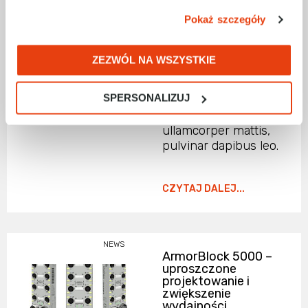
NEWS
Nieprzerwany
Pokaż szczegóły
dostęp do danych
cyfrowych a Edge
Computing
ZEZWÓL NA WSZYSTKIE
Lorem ipsum dolor
sit amet, consectetur
SPERSONALIZUJ
adipiscing elit. Ut elit
tellus, luctus nec
ullamcorper mattis,
pulvinar dapibus leo.
CZYTAJ DALEJ...
NEWS
ArmorBlock 5000 –
uproszczone
projektowanie i
zwiększenie
wydajności