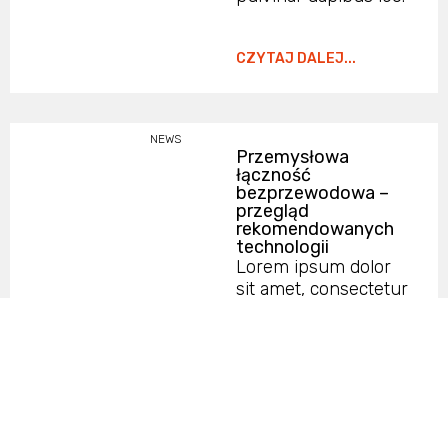
CZYTAJ DALEJ...
NEWS
Przemysłowa
łączność
bezprzewodowa –
przegląd
rekomendowanych
technologii
Lorem ipsum dolor
sit amet, consectetur
adipiscing elit. Ut elit
tellus, luctus nec
ullamcorper mattis,
pulvinar dapibus leo.
CZYTAJ DALEJ...