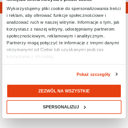
Wykorzystujemy pliki cookie do spersonalizowania treści
i reklam, aby oferować funkcje społecznościowe i
analizować ruch w naszej witrynie. Informacje o tym, jak
korzystasz z naszej witryny, udostępniamy partnerom
społecznościowym, reklamowym i analitycznym.
Partnerzy mogą połączyć te informacje z innymi danymi
otrzymanymi od Ciebie lub uzyskanymi podczas
korzystania z ich usług.
Tel. 32 788 77 00
E-mail: biuro@racontrols.pl
Pokaż szczegóły
ZEZWÓL NA WSZYSTKIE
RAControls Sp. z o.o.
SPERSONALIZUJ
ul. Kościuszki 112
40-519 Katowice