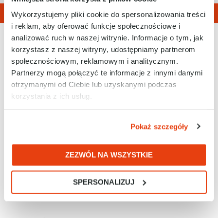
Wykorzystujemy pliki cookie do spersonalizowania treści
i reklam, aby oferować funkcje społecznościowe i
analizować ruch w naszej witrynie. Informacje o tym, jak
korzystasz z naszej witryny, udostępniamy partnerom
społecznościowym, reklamowym i analitycznym.
Partnerzy mogą połączyć te informacje z innymi danymi
otrzymanymi od Ciebie lub uzyskanymi podczas
korzystania z ich usług.
Tel. 32 788 77 00
E-mail: biuro@racontrols.pl
Pokaż szczegóły
ZEZWÓL NA WSZYSTKIE
RAControls Sp. z o.o.
SPERSONALIZUJ
ul. Kościuszki 112
40-519 Katowice