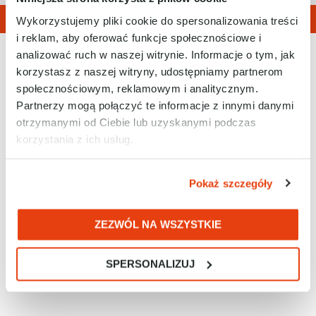
Wykorzystujemy pliki cookie do spersonalizowania treści
i reklam, aby oferować funkcje społecznościowe i
analizować ruch w naszej witrynie. Informacje o tym, jak
korzystasz z naszej witryny, udostępniamy partnerom
społecznościowym, reklamowym i analitycznym.
Partnerzy mogą połączyć te informacje z innymi danymi
otrzymanymi od Ciebie lub uzyskanymi podczas
korzystania z ich usług.
Tel. 32 788 77 00
E-mail: biuro@racontrols.pl
Pokaż szczegóły
ZEZWÓL NA WSZYSTKIE
RAControls Sp. z o.o.
SPERSONALIZUJ
ul. Kościuszki 112
40-519 Katowice