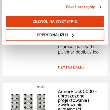
NEWS
Nieprzerwany
Pokaż szczegóły
dostęp do danych
cyfrowych a Edge
Computing
ZEZWÓL NA WSZYSTKIE
Lorem ipsum dolor
sit amet, consectetur
SPERSONALIZUJ
adipiscing elit. Ut elit
tellus, luctus nec
ullamcorper mattis,
pulvinar dapibus leo.
CZYTAJ DALEJ...
NEWS
ArmorBlock 5000 –
uproszczone
projektowanie i
zwiększenie
wydajności