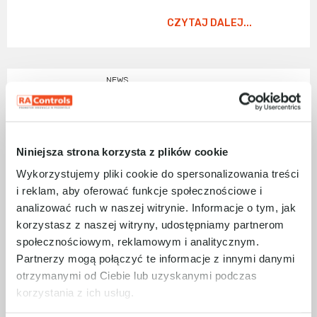
CZYTAJ DALEJ...
NEWS
Terminale graficzne z
serii OptixPanel™ –
nowość w ofercie
RAControls
Lorem ipsum dolor
Niniejsza strona korzysta z plików cookie
sit amet, consectetur
Wykorzystujemy pliki cookie do spersonalizowania treści
adipiscing elit. Ut elit
tellus, luctus nec
i reklam, aby oferować funkcje społecznościowe i
ullamcorper mattis,
analizować ruch w naszej witrynie. Informacje o tym, jak
pulvinar dapibus leo.
korzystasz z naszej witryny, udostępniamy partnerom
społecznościowym, reklamowym i analitycznym.
Partnerzy mogą połączyć te informacje z innymi danymi
CZYTAJ DALEJ...
otrzymanymi od Ciebie lub uzyskanymi podczas
korzystania z ich usług.