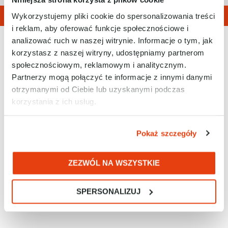
Wykorzystujemy pliki cookie do spersonalizowania treści
i reklam, aby oferować funkcje społecznościowe i
analizować ruch w naszej witrynie. Informacje o tym, jak
korzystasz z naszej witryny, udostępniamy partnerom
społecznościowym, reklamowym i analitycznym.
Partnerzy mogą połączyć te informacje z innymi danymi
otrzymanymi od Ciebie lub uzyskanymi podczas
korzystania z ich usług.
Tel. 32 788 77 00
E-mail: biuro@racontrols.pl
Pokaż szczegóły
ZEZWÓL NA WSZYSTKIE
RAControls Sp. z o.o.
SPERSONALIZUJ
ul. Kościuszki 112
40-519 Katowice