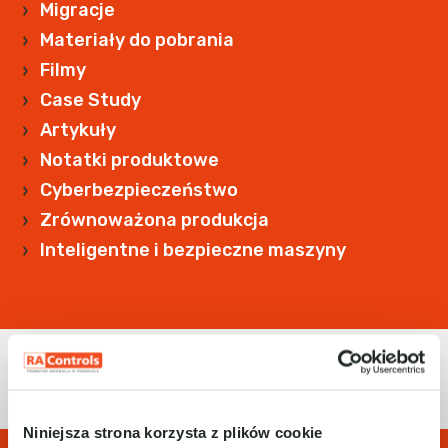
Migracje
Materiały do pobrania
Filmy
Case Study
Artykuły
Notatki produktowe
Cyberbezpieczeństwo
Zrównoważona produkcja
Inteligentne i bezpieczne maszyny
Niniejsza strona korzysta z plików cookie