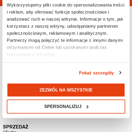
Wykorzystujemy pliki cookie do spersonalizowania treści
i reklam, aby oferować funkcje społecznościowe i
analizować ruch w naszej witrynie. Informacje o tym, jak
korzystasz z naszej witryny, udostępniamy partnerom
społecznościowym, reklamowym i analitycznym.
Partnerzy mogą połączyć te informacje z innymi danymi
otrzymanymi od Ciebie lub uzyskanymi podczas
Tel. 32 788 77 00
korzystania z ich usług.
E-mail: biuro@racontrols.pl
Pokaż szczegóły
ZEZWÓL NA WSZYSTKIE
RAControls Sp. z o.o.
ul. Kościuszki 112
SPERSONALIZUJ
40-519 Katowice
SPRZEDAŻ