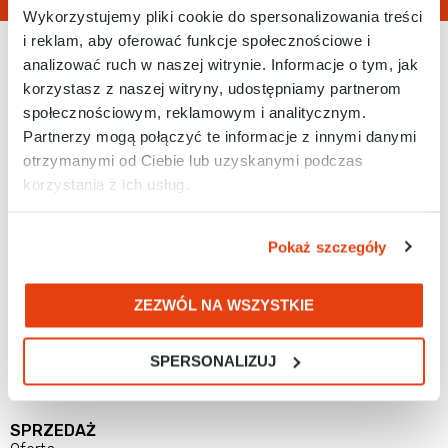
Wykorzystujemy pliki cookie do spersonalizowania treści
i reklam, aby oferować funkcje społecznościowe i
analizować ruch w naszej witrynie. Informacje o tym, jak
korzystasz z naszej witryny, udostępniamy partnerom
społecznościowym, reklamowym i analitycznym.
Partnerzy mogą połączyć te informacje z innymi danymi
otrzymanymi od Ciebie lub uzyskanymi podczas
Tel. 32 788 77 00
korzystania z ich usług.
E-mail: biuro@racontrols.pl
Pokaż szczegóły
ZEZWÓL NA WSZYSTKIE
RAControls Sp. z o.o.
ul. Kościuszki 112
SPERSONALIZUJ
40-519 Katowice
SPRZEDAŻ