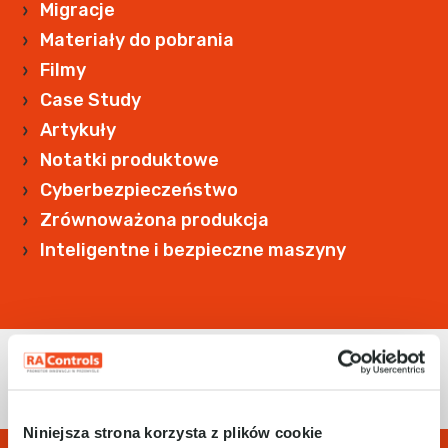
Migracje
Materiały do pobrania
Filmy
Case Study
Artykuły
Notatki produktowe
Cyberbezpieczeństwo
Zrównoważona produkcja
Inteligentne i bezpieczne maszyny
Niniejsza strona korzysta z plików cookie