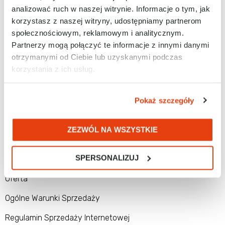
analizować ruch w naszej witrynie. Informacje o tym, jak
korzystasz z naszej witryny, udostępniamy partnerom
społecznościowym, reklamowym i analitycznym.
Tel. 32 788 77 00
Partnerzy mogą połączyć te informacje z innymi danymi
otrzymanymi od Ciebie lub uzyskanymi podczas
E-mail: biuro@racontrols.pl
korzystania z ich usług.
Pokaż szczegóły
RAControls Sp. z o.o.
ul. Kościuszki 112
ZEZWÓL NA WSZYSTKIE
40-519 Katowice
SPERSONALIZUJ
SPRZEDAŻ
Oferta
Ogólne Warunki Sprzedaży
Regulamin Sprzedaży Internetowej