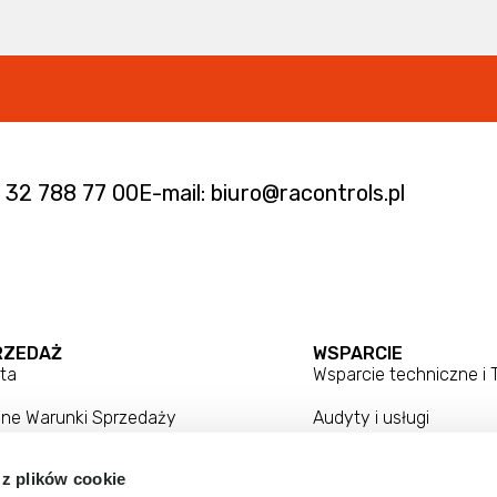
. 32 788 77 00
E-mail: biuro@racontrols.pl
RZEDAŻ
WSPARCIE
ta
Wsparcie techniczne i
lne Warunki Sprzedaży
Audyty i usługi
ulamin Sprzedaży Internetowej
Centrum kompetencji
 z plików cookie