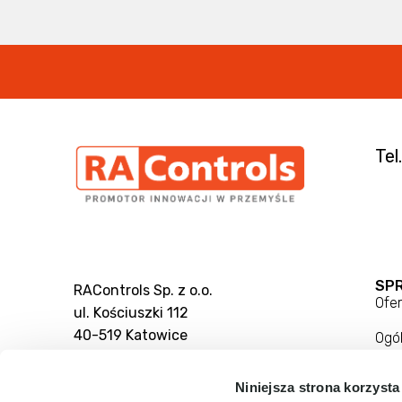
Tel
SP
RAControls Sp. z o.o.
Ofer
ul. Kościuszki 112
40-519 Katowice
Ogó
Reg
Niniejsza strona korzysta