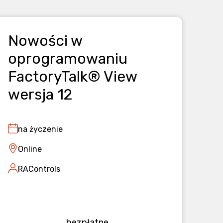
Nowości w
oprogramowaniu
FactoryTalk® View
wersja 12
na życzenie
Online
RAControls
bezpłatne