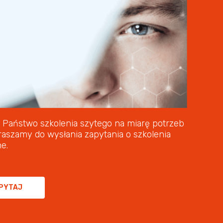
 Państwo szkolenia szytego na miarę potrzeb
raszamy do wysłania zapytania o szkolenia
e.
PYTAJ