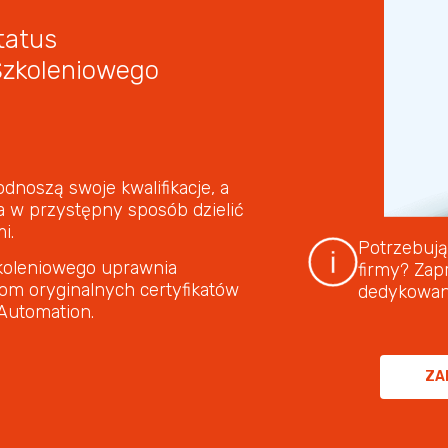
tatus
zkoleniowego
dnoszą swoje kwalifikacje, a
a w przystępny sposób dzielić
i.
Potrzebują
koleniowego uprawnia
firmy? Zap
om oryginalnych certyfikatów
dedykowan
 Automation.
ZA