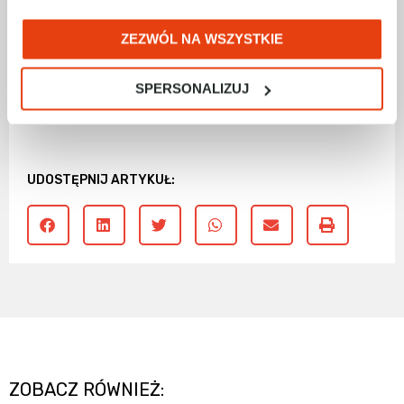
Systemy Napędowe & Komponenty
Elektryczne
ZEZWÓL NA WSZYSTKIE
kom.: +48 691 780 137 | e-
mail:
tdepta@racontrols.pl
SPERSONALIZUJ
UDOSTĘPNIJ ARTYKUŁ:
ZOBACZ RÓWNIEŻ: