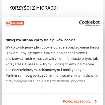
KORZYŚCI Z MIGRACJI
Bardziej nowoczesny i niezawodny
produkt,
Efektywniejsza implementacja,
Większe możliwości w bardzo zbliżonej
cenie,
Niniejsza strona korzysta z plików cookie
Lepsza dostępność (lokalny magazyn
Wykorzystujemy pliki cookie do spersonalizowania treści
RAControls),
i reklam, aby oferować funkcje społecznościowe i
Wsteczna kompatybilność (wybrane
serie / modele).
analizować ruch w naszej witrynie. Informacje o tym, jak
korzystasz z naszej witryny, udostępniamy partnerom
społecznościowym, reklamowym i analitycznym.
Partnerzy mogą połączyć te informacje z innymi danymi
otrzymanymi od Ciebie lub uzyskanymi podczas
korzystania z ich usług.
W przypadku jakichkolwiek pytań lub
wątpliwości– zapraszam do kontaktu.
Pokaż szczegóły
Tomasz Depta