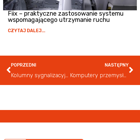
Fiix – praktyczne zastosowanie systemu
wspomagającego utrzymanie ruchu
CZYTAJ DALEJ...
POPRZEDNI
NASTĘPNY
Kolumny sygnalizacyjne Control Tower™ serii 856T
Komputery przemysłowe ASEM 6300 – możliwości i korzyści dla przedsiębiorstwa